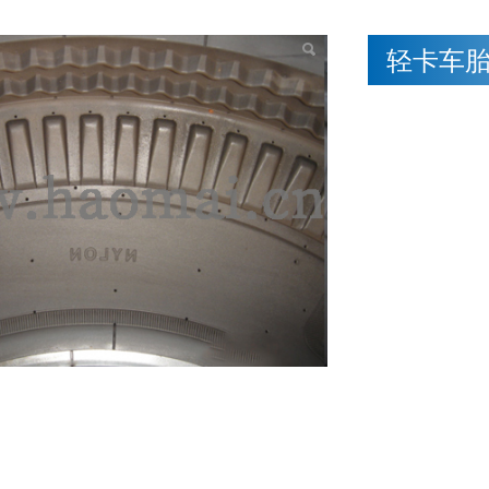
车胎模具
轻卡车