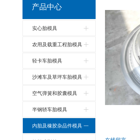
垫带
产品中心
实心胎模具
农用及载重工程胎模具
轻卡车胎模具
沙滩车及草坪车胎模具
空气弹簧和胶囊模具
半钢轿车胎模具
内胎及橡胶杂品件模具
在线留言